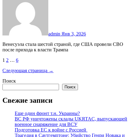
admin
Янв 3, 2026
Венесуэла стала шестой страной, где США провели СВО
после прихода к власти Трампа
Пагинация
1
2
…
6
записей
Следующая страница →
Поиск
Поиск
Свежие записи
Еще один фронт т.н. Украины?
ВС РФ уничтожены склады UKRTAC, выпускающей
военное снаряжение для ВСУ
Подготовка ЕС к войне с Россией
Трагедия в Саутгемптоне: Убийство Генри Новака и