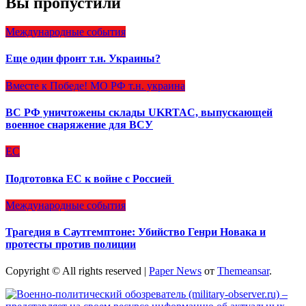
Вы пропустили
Международные события
Еще один фронт т.н. Украины?
Вместе к Победе!
МО РФ
т.н. украина
ВС РФ уничтожены склады UKRTAC, выпускающей
военное снаряжение для ВСУ
ЕС
Подготовка ЕС к войне с Россией
Международные события
Трагедия в Саутгемптоне: Убийство Генри Новака и
протесты против полиции
Copyright © All rights reserved
|
Paper News
от
Themeansar
.