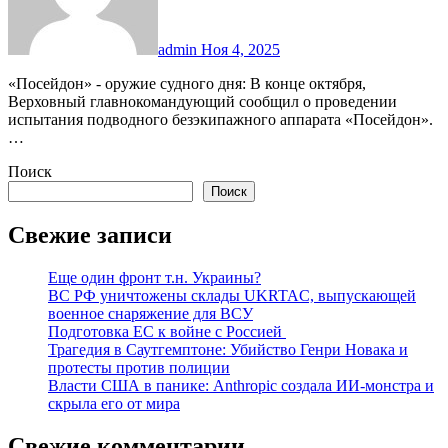
admin
Ноя 4, 2025
«Посейдон» - оружие судного дня: В конце октября,
Верховный главнокомандующий сообщил о проведении
испытания подводного безэкипажного аппарата «Посейдон».
…
Поиск
Поиск
Свежие записи
Еще один фронт т.н. Украины?
ВС РФ уничтожены склады UKRTAC, выпускающей
военное снаряжение для ВСУ
Подготовка ЕС к войне с Россией
Трагедия в Саутгемптоне: Убийство Генри Новака и
протесты против полиции
Власти США в панике: Anthropic создала ИИ-монстра и
скрыла его от мира
Свежие комментарии