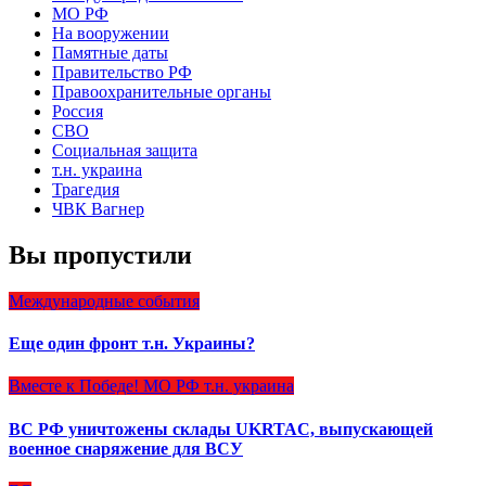
МО РФ
На вооружении
Памятные даты
Правительство РФ
Правоохранительные органы
Россия
СВО
Социальная защита
т.н. украина
Трагедия
ЧВК Вагнер
Вы пропустили
Международные события
Еще один фронт т.н. Украины?
Вместе к Победе!
МО РФ
т.н. украина
ВС РФ уничтожены склады UKRTAC, выпускающей
военное снаряжение для ВСУ