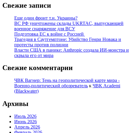
Свежие записи
Еще один фронт т.н. Украины?
ВС РФ уничтожены склады UKRTAC, выпускающей
военное снаряжение для ВСУ
Подготовка ЕС к войне с Россией
Трагедия в Саутгемптоне: Убийство Генри Новака и
протесты против полиции
Власти США в панике: Anthropic создала ИИ-монстра и
скрыла его от мира
Свежие комментарии
ЧВК Вагнер: Тень на геополитической карте мира -
Военно-политический обозреватель
к
ЧВК Academi
(Blackwater)
Архивы
Июль 2026
Июнь 2026
Апрель 2026
Февраль 2026