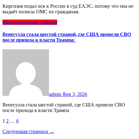
Киргизия подал иск к России в cуд ЕАЭС, потому что она не
выдаёт полисы ОМС их гражданам.
Международные события
Венесуэла стала шестой страной, где США провели СВО
после прихода к власти Трампа:
admin
Янв 3, 2026
Венесуэла стала шестой страной, где США провели СВО
после прихода к власти Трампа
Пагинация
1
2
…
6
записей
Следующая страница →