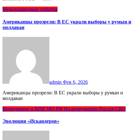
Международные события
Американцы прозрели: В ЕС украли выборы у румын и
молдаван
admin
Фев 6, 2026
Американцы прозрели: В ЕС украли выборы у румын и
молдаван
Вооружение и ВПК
МО РФ
На вооружении
Россия
СВО
Эволюция «Искандеров»