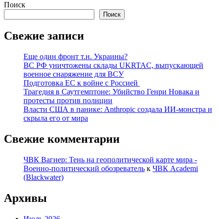
Поиск
Поиск
Свежие записи
Еще один фронт т.н. Украины?
ВС РФ уничтожены склады UKRTAC, выпускающей
военное снаряжение для ВСУ
Подготовка ЕС к войне с Россией
Трагедия в Саутгемптоне: Убийство Генри Новака и
протесты против полиции
Власти США в панике: Anthropic создала ИИ-монстра и
скрыла его от мира
Свежие комментарии
ЧВК Вагнер: Тень на геополитической карте мира -
Военно-политический обозреватель
к
ЧВК Academi
(Blackwater)
Архивы
Июль 2026