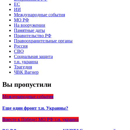
ЕС
ИИ
Международные события
МО РФ
На вооружении
Памятные даты
Правительство РФ
Правоохранительные органы
Россия
СВО
Социальная защита
т.н. украина
Трагедия
ЧВК Вагнер
Вы пропустили
Международные события
Еще один фронт т.н. Украины?
Вместе к Победе!
МО РФ
т.н. украина