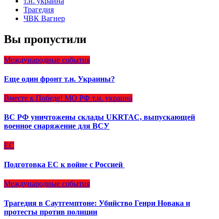
т.н. украина
Трагедия
ЧВК Вагнер
Вы пропустили
Международные события
Еще один фронт т.н. Украины?
Вместе к Победе!
МО РФ
т.н. украина
ВС РФ уничтожены склады UKRTAC, выпускающей
военное снаряжение для ВСУ
ЕС
Подготовка ЕС к войне с Россией
Международные события
Трагедия в Саутгемптоне: Убийство Генри Новака и
протесты против полиции