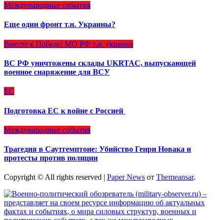
Международные события
Еще один фронт т.н. Украины?
Вместе к Победе!
МО РФ
т.н. украина
ВС РФ уничтожены склады UKRTAC, выпускающей
военное снаряжение для ВСУ
ЕС
Подготовка ЕС к войне с Россией
Международные события
Трагедия в Саутгемптоне: Убийство Генри Новака и
протесты против полиции
Copyright © All rights reserved
|
Paper News
от
Themeansar
.