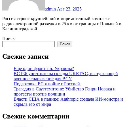
admin
Авг 23, 2025
Россия строит крупнейший в мире антенный комплекс
радиоэлектронной разведки в 25 км от границы с Польшей в
Калининградской…
Поиск
Поиск
Свежие записи
Еще один фронт т.н. Украины?
ВС РФ уничтожены склады UKRTAC, выпускающей
военное снаряжение для ВСУ
Подготовка ЕС к войне с Россией
Трагедия в Саутгемптоне: Убийство Генри Новака и
протесты против полиции
Власти США в панике: Anthropic создала ИИ-монстра и
скрыла его от мира
Свежие комментарии