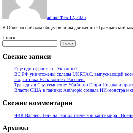
admin
Фев 12, 2025
В Общероссийском общественном движении «Гражданский ком
Поиск
Поиск
Свежие записи
Еще один фронт т.н. Украины?
ВС РФ уничтожены склады UKRTAC, выпускающей воен
Подготовка ЕС к войне с Россией
Трагедия в Саутгемптоне: Убийство Генри Новака и про
Власти США в панике: Anthropic создала ИИ-монстра и с
Свежие комментарии
ЧВК Вагнер: Тень на геополитической карте мира - Воен
Архивы