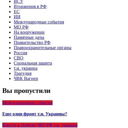
ВСУ
Вторжения в РФ
ЕС
ИИ
Международные события
МО РФ
На вооружении
Памятные даты
Правительство РФ
Правоохранительные органы
Россия
СВО
Социальная защита
т.н. украина
Трагедия
ЧВК Вагнер
Вы пропустили
Международные события
Еще один фронт т.н. Украины?
Вместе к Победе!
МО РФ
т.н. украина