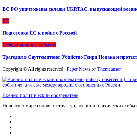
ВС РФ уничтожены склады UKRTAC, выпускающей военно
ЕС
Подготовка ЕС к войне с Россией
Международные события
Трагедия в Саутгемптоне: Убийство Генри Новака и протес
Copyright © All rights reserved
|
Paper News
от
Themeansar
.
Военно-политический обозреватель
Новости о мире силовых структур, военно-политических соб