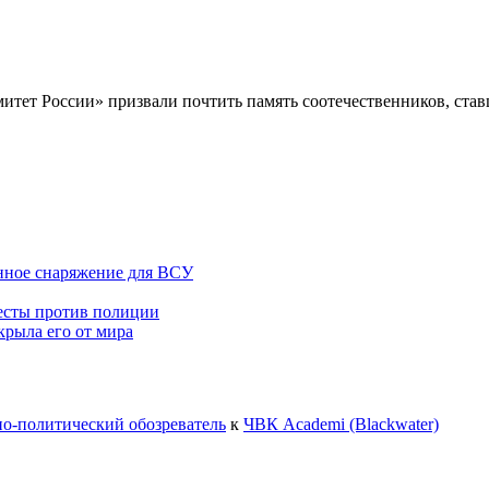
итет России» призвали почтить память соотечественников, ст
ное снаряжение для ВСУ
тесты против полиции
крыла его от мира
но-политический обозреватель
к
ЧВК Academi (Blackwater)