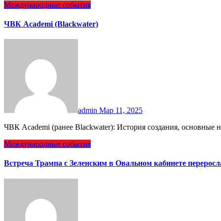
Международные события
ЧВК Academi (Blackwater)
admin
Мар 11, 2025
ЧВК Academi (ранее Blackwater): История создания, основные
Международные события
Встреча Трампа с Зеленским в Овальном кабинете перерос