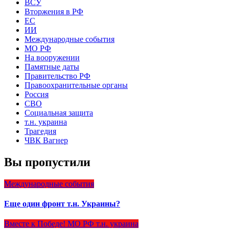
ВСУ
Вторжения в РФ
ЕС
ИИ
Международные события
МО РФ
На вооружении
Памятные даты
Правительство РФ
Правоохранительные органы
Россия
СВО
Социальная защита
т.н. украина
Трагедия
ЧВК Вагнер
Вы пропустили
Международные события
Еще один фронт т.н. Украины?
Вместе к Победе!
МО РФ
т.н. украина