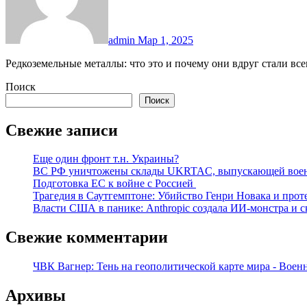
admin
Мар 1, 2025
Редкоземельные металлы: что это и почему они вдруг стали 
Поиск
Поиск
Свежие записи
Еще один фронт т.н. Украины?
ВС РФ уничтожены склады UKRTAC, выпускающей воен
Подготовка ЕС к войне с Россией
Трагедия в Саутгемптоне: Убийство Генри Новака и про
Власти США в панике: Anthropic создала ИИ-монстра и с
Свежие комментарии
ЧВК Вагнер: Тень на геополитической карте мира - Воен
Архивы