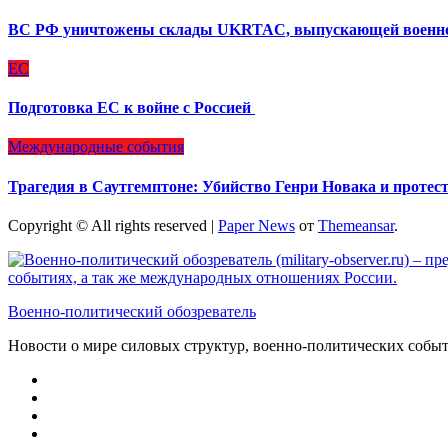
ВС РФ уничтожены склады UKRTAC, выпускающей военно
ЕС
Подготовка ЕС к войне с Россией
Международные события
Трагедия в Саутгемптоне: Убийство Генри Новака и протес
Copyright © All rights reserved
|
Paper News
от
Themeansar
.
Военно-политический обозреватель
Новости о мире силовых структур, военно-политических соб