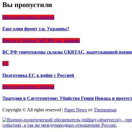
Вы пропустили
Международные события
Еще один фронт т.н. Украины?
Вместе к Победе!
МО РФ
т.н. украина
ВС РФ уничтожены склады UKRTAC, выпускающей военно
ЕС
Подготовка ЕС к войне с Россией
Международные события
Трагедия в Саутгемптоне: Убийство Генри Новака и протес
Copyright © All rights reserved
|
Paper News
от
Themeansar
.