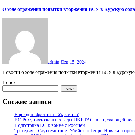
О ходе отражения попытки вторжения ВСУ в Курскую обла
admin
Дек 15, 2024
Новости о ходе отражения попытки вторжения ВСУ в Курскую
Поиск
Поиск
Свежие записи
Еще один фронт т.н. Украины?
ВС РФ уничтожены склады UKRTAC, выпускающей воен
Подготовка ЕС к войне с Россией
Трагедия в Саутгемптоне: Убийство Генри Новака и про