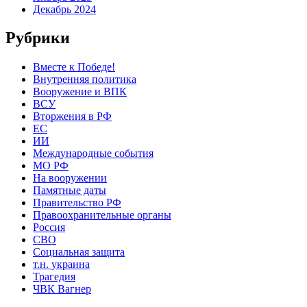
Декабрь 2024
Рубрики
Вместе к Победе!
Внутренняя политика
Вооружение и ВПК
ВСУ
Вторжения в РФ
ЕС
ИИ
Международные события
МО РФ
На вооружении
Памятные даты
Правительство РФ
Правоохранительные органы
Россия
СВО
Социальная защита
т.н. украина
Трагедия
ЧВК Вагнер