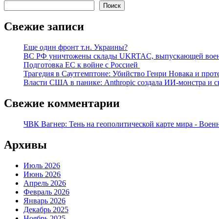
Поиск
Свежие записи
Еще один фронт т.н. Украины?
ВС РФ уничтожены склады UKRTAC, выпускающей воен
Подготовка ЕС к войне с Россией
Трагедия в Саутгемптоне: Убийство Генри Новака и про
Власти США в панике: Anthropic создала ИИ-монстра и с
Свежие комментарии
ЧВК Вагнер: Тень на геополитической карте мира - Воен
Архивы
Июль 2026
Июнь 2026
Апрель 2026
Февраль 2026
Январь 2026
Декабрь 2025
Ноябрь 2025