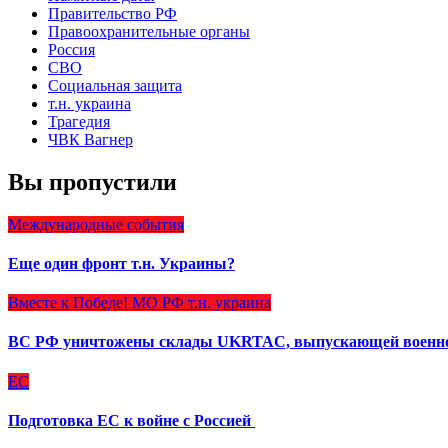
Правительство РФ
Правоохранительные органы
Россия
СВО
Социальная защита
т.н. украина
Трагедия
ЧВК Вагнер
Вы пропустили
Международные события
Еще один фронт т.н. Украины?
Вместе к Победе!
МО РФ
т.н. украина
ВС РФ уничтожены склады UKRTAC, выпускающей военно
ЕС
Подготовка ЕС к войне с Россией