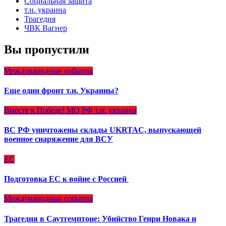
Социальная защита
т.н. украина
Трагедия
ЧВК Вагнер
Вы пропустили
Международные события
Еще один фронт т.н. Украины?
Вместе к Победе!
МО РФ
т.н. украина
ВС РФ уничтожены склады UKRTAC, выпускающей
военное снаряжение для ВСУ
ЕС
Подготовка ЕС к войне с Россией
Международные события
Трагедия в Саутгемптоне: Убийство Генри Новака и