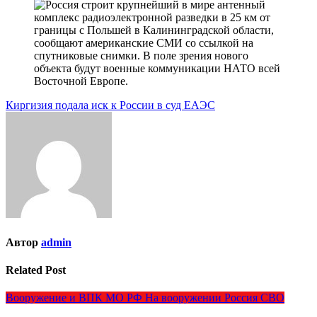
Навигация
Киргизия подала иск к России в cуд ЕАЭС
по
записям
Автор
admin
Related Post
Вооружение и ВПК
МО РФ
На вооружении
Россия
СВО