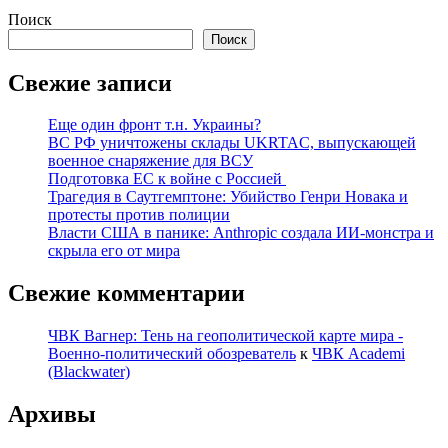
Поиск
Поиск
Свежие записи
Еще один фронт т.н. Украины?
ВС РФ уничтожены склады UKRTAC, выпускающей
военное снаряжение для ВСУ
Подготовка ЕС к войне с Россией
Трагедия в Саутгемптоне: Убийство Генри Новака и
протесты против полиции
Власти США в панике: Anthropic создала ИИ-монстра и
скрыла его от мира
Свежие комментарии
ЧВК Вагнер: Тень на геополитической карте мира -
Военно-политический обозреватель
к
ЧВК Academi
(Blackwater)
Архивы