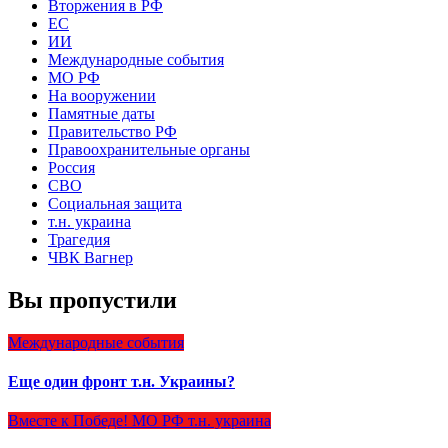
Вторжения в РФ
ЕС
ИИ
Международные события
МО РФ
На вооружении
Памятные даты
Правительство РФ
Правоохранительные органы
Россия
СВО
Социальная защита
т.н. украина
Трагедия
ЧВК Вагнер
Вы пропустили
Международные события
Еще один фронт т.н. Украины?
Вместе к Победе!
МО РФ
т.н. украина