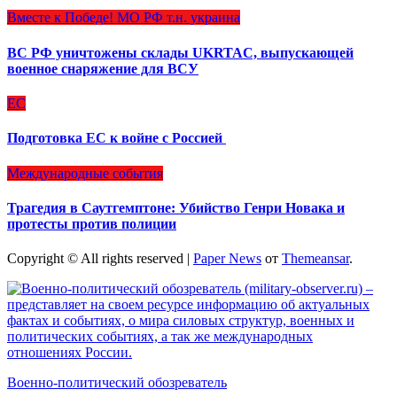
Вместе к Победе!
МО РФ
т.н. украина
ВС РФ уничтожены склады UKRTAC, выпускающей
военное снаряжение для ВСУ
ЕС
Подготовка ЕС к войне с Россией
Международные события
Трагедия в Саутгемптоне: Убийство Генри Новака и
протесты против полиции
Copyright © All rights reserved
|
Paper News
от
Themeansar
.
Военно-политический обозреватель