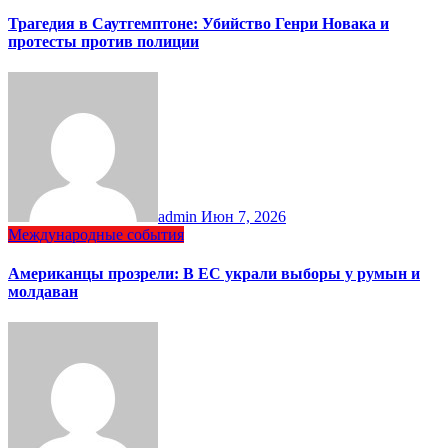
Трагедия в Саутгемптоне: Убийство Генри Новака и
протесты против полиции
admin
Июн 7, 2026
Международные события
Американцы прозрели: В ЕС украли выборы у румын и
молдаван