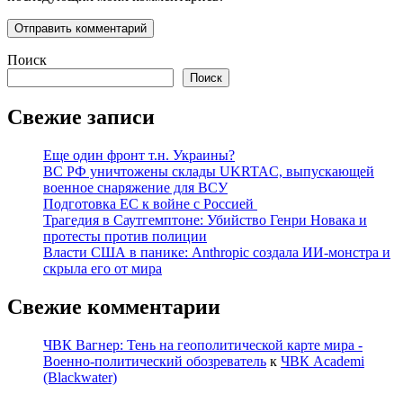
Поиск
Поиск
Свежие записи
Еще один фронт т.н. Украины?
ВС РФ уничтожены склады UKRTAC, выпускающей
военное снаряжение для ВСУ
Подготовка ЕС к войне с Россией
Трагедия в Саутгемптоне: Убийство Генри Новака и
протесты против полиции
Власти США в панике: Anthropic создала ИИ-монстра и
скрыла его от мира
Свежие комментарии
ЧВК Вагнер: Тень на геополитической карте мира -
Военно-политический обозреватель
к
ЧВК Academi
(Blackwater)