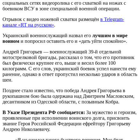
социальных сетях видеоролика с его схваткой на ножах с
боевиком ВСУ в зоне специальной военной операции.
Отрывок с видео ножевой схватки размещён
в Telegram-
канале «RT на русском»
.
Украинский военнослужащий назвал его
лучшим в мире
воином
и попросил оставить его и «дать уйти спокойно».
Андрей Григорьев — военнослужащий 39-й отдельной
мотострелковой бригады, рассказал о том, что его противник
был физически крупнее его, выше и весил более 100
килограмм. С его слов, украинский боевик успел нанести ему
ранение, однако в ответ пропустил несколько ударов в область
шеи.
Позднее стало известно, что победа Андрея Григорьева в
рукопашном бою была одержана над Дмитрием Масловским,
десантником из Одесской области, с позывным Кобра.
В Указе Президента РФ сообщается:
За мужество и героизм,
проявленные при исполнении воинского долга, присвоить
звание Героя Российской Федерации ефрейтору Григорьеву
Андрею Николаевичу.
«Я не ожидал такого быстрого решения. Мне брат