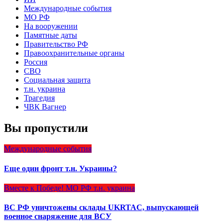
Международные события
МО РФ
На вооружении
Памятные даты
Правительство РФ
Правоохранительные органы
Россия
СВО
Социальная защита
т.н. украина
Трагедия
ЧВК Вагнер
Вы пропустили
Международные события
Еще один фронт т.н. Украины?
Вместе к Победе!
МО РФ
т.н. украина
ВС РФ уничтожены склады UKRTAC, выпускающей
военное снаряжение для ВСУ