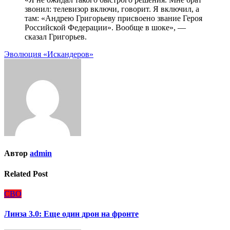
звонил: телевизор включи, говорит. Я включил, а
там: «Андрею Григорьеву присвоено звание Героя
Российской Федерации». Вообще в шоке», —
сказал Григорьев.
Навигация
Эволюция «Искандеров»
по
записям
Автор
admin
Related Post
СВО
Линза 3.0: Еще один дрон на фронте