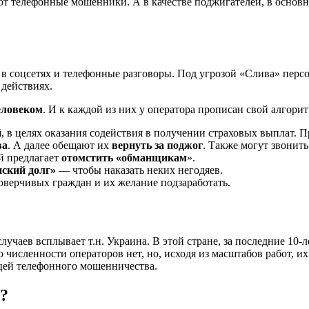
т телефонные мошенники. А в качестве поджигателей, в основн
и в соцсетях и телефонные разговоры. Под угрозой «Слива» пе
 действиях.
еловеком
. И к каждой из них у оператора прописан свой алгори
й
, в целях оказания содействия в получении страховых выплат.
ва
. А далее обещают их
вернуть за поджог
. Также могут звонит
й предлагает
отомстить «обманщикам
».
нский долг»
— чтобы наказать неких негодяев.
оверчивых граждан и их желание подзаработать.
учаев всплывает т.н. Украина. В этой стране, за последние 10-
численности операторов нет, но, исходя из масштабов работ, и
цей телефонного мошенничества.
?