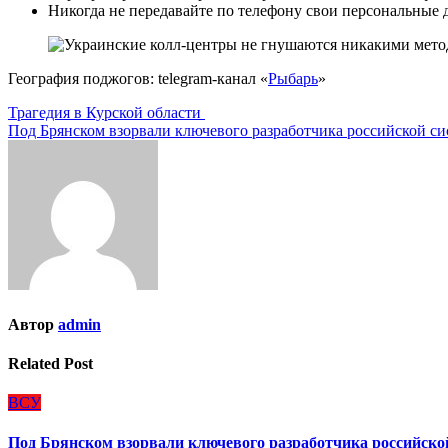
Никогда не передавайте по телефону свои персональные 
География поджогов: telegram-канал «
Рыбарь
»
Навигация
Трагедия в Курской области
Под Брянском взорвали ключевого разработчика российской с
по
записям
Автор
admin
Related Post
ВСУ
Под Брянском взорвали ключевого разработчика российско