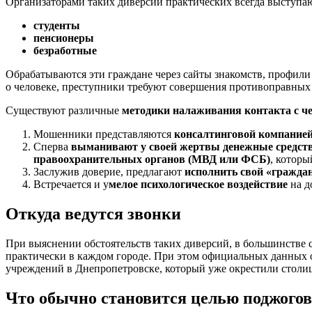
Организаторами таких диверсий практических всегда выступаю
студенты
пенсионеры
безработные
Обрабатываются эти граждане через сайты знакомств, профил
о человеке, преступники требуют совершения противоправных
Существуют различные
методики налаживания контакта с ч
Мошенники представляются
консалтинговой компание
Сперва
выманивают у своей жертвы денежные средст
правоохранительных органов (МВД или ФСБ)
, которы
Заслужив доверие, предлагают
исполнить свой «гражда
Встречается и у
мелое психологическое воздействие
на д
Откуда ведутся звонки
При выяснении обстоятельств таких диверсий, в большинстве сл
практически в каждом городе. При этом официальных данных о 
учреждений в Днепропетровске, который уже окрестили столи
Что обычно становится целью поджогов