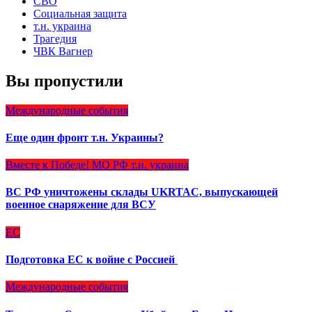
СВО
Социальная защита
т.н. украина
Трагедия
ЧВК Вагнер
Вы пропустили
Международные события
Еще один фронт т.н. Украины?
Вместе к Победе!
МО РФ
т.н. украина
ВС РФ уничтожены склады UKRTAC, выпускающей
военное снаряжение для ВСУ
ЕС
Подготовка ЕС к войне с Россией
Международные события