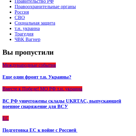
Правительство РФ
Правоохранительные органы
Россия
СВО
Социальная защита
т.н. украина
Трагедия
ЧВК Вагнер
Вы пропустили
Международные события
Еще один фронт т.н. Украины?
Вместе к Победе!
МО РФ
т.н. украина
ВС РФ уничтожены склады UKRTAC, выпускающей
военное снаряжение для ВСУ
ЕС
Подготовка ЕС к войне с Россией