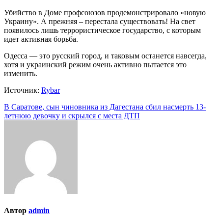
Убийство в Доме профсоюзов продемонстрировало «новую
Украину». А прежняя – перестала существовать! На свет
появилось лишь террористическое государство, с которым
идет активная борьба.
Одесса — это русский город, и таковым останется навсегда,
хотя и украинский режим очень активно пытается это
изменить.
Источник:
Rybar
Навигация
В Саратове, сын чиновника из Дагестана сбил насмерть 13-
летнюю девочку и скрылся с места ДТП
по
записям
Автор
admin